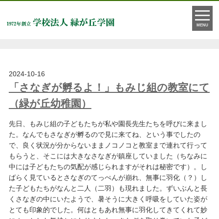
月:
2024年10月
MENU
2024-10-16
「さなぎが孵るよ！」もみじ組の教室にて
（緑が丘幼稚園）
先日、もみじ組の子どもたちが私や園長先生たちを呼びに来まし
た。なんでもさなぎが孵るので見に来てね、という事でしたの
で、良く状況が分からないままノコノコと教室まで連れて行って
もらうと、そこには大きなさなぎが鎮座していました（ちなみに
中には子どもたちの気配が感じられますがそれは秘密です）。し
ばらく見ているとさなぎのてっぺんが崩れ、無事に羽化（？）し
た子どもたちがなんと二人（二羽）も現れました。ずいぶんと長
くさなぎの中にいたようで、暑そうに大きく呼吸をしていた姿が
とても印象的でした。何はともあれ無事に羽化してきてくれて妙